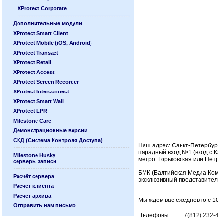
XProtect Corporate
Дополнительные модули
XProtect Smart Client
XProtect Mobile (iOS, Android)
XProtect Transact
XProtect Retail
XProtect Access
XProtect Screen Recorder
XProtect Interconnect
XProtect Smart Wall
XProtect LPR
Milestone Care
Демонстрационные версии
СКД (Система Контроля Доступа)
Наш адрес: Санкт-Петербург
парадный вход №1 (вход с Ка
Milestone Husky
метро: Горьковская или Петр
серверы записи
БМК (Балтийская Медиа Ком
Расчёт сервера
эксклюзивный представител
Расчёт клиента
Расчёт архива
Мы ждем вас ежедневно с 10:
Отправить нам письмо
Телефоны:
+7(812) 232-