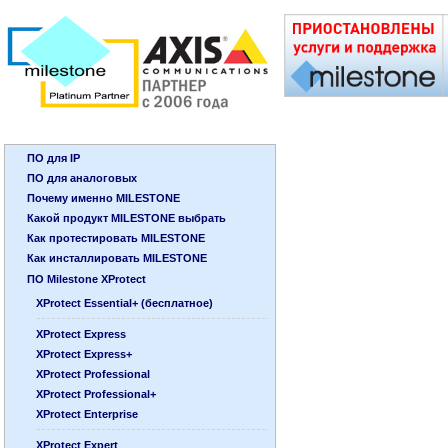
ПО для IP
ПО для аналоговых
Почему именно MILESTONE
Какой продукт MILESTONE выбрать
Как протестировать MILESTONE
Как инсталлировать MILESTONE
ПО Milestone XProtect
XProtect Essential+ (бесплатное)
XProtect Express
XProtect Express+
XProtect Professional
XProtect Professional+
XProtect Enterprise
XProtect Expert