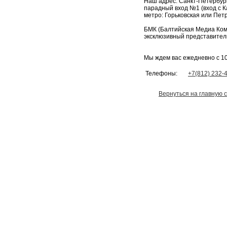
Наш адрес: Санкт-Петербург
парадный вход №1 (вход с Ка
метро: Горьковская или Петр
БМК (Балтийская Медиа Ком
эксклюзивный представител
Мы ждем вас ежедневно с 10:
Телефоны:
+7(812) 232-
Вернуться на главную 