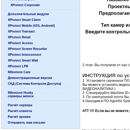
XProtect Corporate
Проектн
Предполагае
Дополнительные модули
XProtect Smart Client
Тип камер и
XProtect Mobile (iOS, Android)
Введите контрольн
XProtect Transact
XProtect Retail
XProtect Access
XProtect Screen Recorder
XProtect Interconnect
XProtect Smart Wall
2 этап: Вы получили от нас 
XProtect LPR
Milestone Care
ИНСТРУКЦИЯ по ус
Демонстрационные версии
1. Установите скаченное ПО 
СКД (Система Контроля Доступа)
Вы можете установть видеоа
ВИДЕОНАЛИТИКА ).
Milestone Husky
2. Сгенерируйте Machine ID 
серверы записи
3. По электронной почте Вы
4.Находим в ПО AgentVi Sys
Расчёт сервера
ATT !!!! Если вы не можете
Расчёт клиента
Расчёт архива
Отправить нам письмо