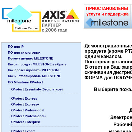
Демонстрационные 
ПО для IP
продукта (кроме PT
ПО для аналоговых
одним каналом.
Почему именно MILESTONE
Повторная установ
Какой продукт MILESTONE выбрать
В ответ на Ваш зап
Как протестировать MILESTONE
скачивания дистри
Как инсталлировать MILESTONE
ФОРМА для ПОЛУЧЕН
ПО Milestone XProtect
Выберите пожа
XProtect Essential+ (бесплатное)
XProtect Express
XProtect Express+
XProtect Professional
XProtect Professional+
Электрон
XProtect Enterprise
Рабочи
Название
XProtect Expert