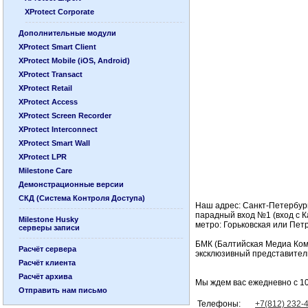
XProtect Corporate
Дополнительные модули
XProtect Smart Client
XProtect Mobile (iOS, Android)
XProtect Transact
XProtect Retail
XProtect Access
XProtect Screen Recorder
XProtect Interconnect
XProtect Smart Wall
XProtect LPR
Milestone Care
Демонстрационные версии
СКД (Система Контроля Доступа)
Наш адрес: Санкт-Петербург
парадный вход №1 (вход с Ка
Milestone Husky
метро: Горьковская или Петр
серверы записи
БМК (Балтийская Медиа Ком
Расчёт сервера
эксклюзивный представител
Расчёт клиента
Расчёт архива
Мы ждем вас ежедневно с 10:
Отправить нам письмо
Телефоны:
+7(812) 232-