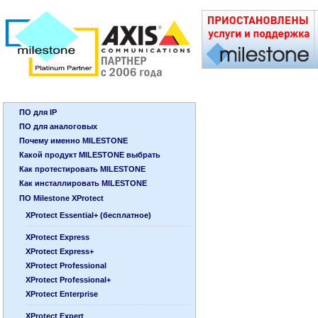
ПО для IP
ПО для аналоговых
Почему именно MILESTONE
Какой продукт MILESTONE выбрать
Как протестировать MILESTONE
Как инсталлировать MILESTONE
ПО Milestone XProtect
XProtect Essential+ (бесплатное)
XProtect Express
XProtect Express+
XProtect Professional
XProtect Professional+
XProtect Enterprise
XProtect Expert